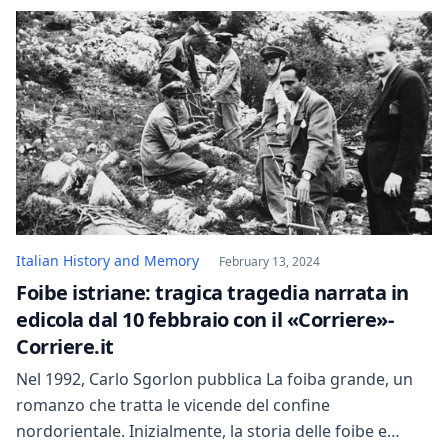
soprattutto l’ultima. Ricordo il serbatoio grigio con
fregi azzurri o rosso accostato all’arancione, il
cupolino appena accennato […]
Italian History and Memory
February 13, 2024
Foibe istriane: tragica tragedia narrata in
edicola dal 10 febbraio con il «Corriere»-
Corriere.it
Nel 1992, Carlo Sgorlon pubblica La foiba grande, un
romanzo che tratta le vicende del confine
nordorientale. Inizialmente, la storia delle foibe e