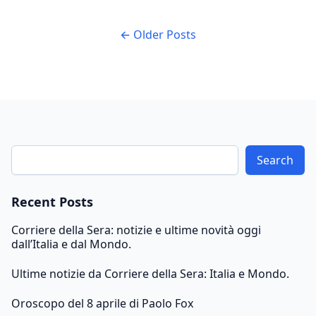
dell’esodo viene negata e trascurata, ma negli anni
seguenti l’atteggiamento cambia. Nel 1996, Gianfranco
← Older Posts
Fini e Luciano Violante aprono un dibattito pubblico
sul tema, portando il Parlamento nel 2004 a istituire la
[…]
Search
Recent Posts
Corriere della Sera: notizie e ultime novità oggi
dall’Italia e dal Mondo.
Ultime notizie da Corriere della Sera: Italia e Mondo.
Oroscopo del 8 aprile di Paolo Fox