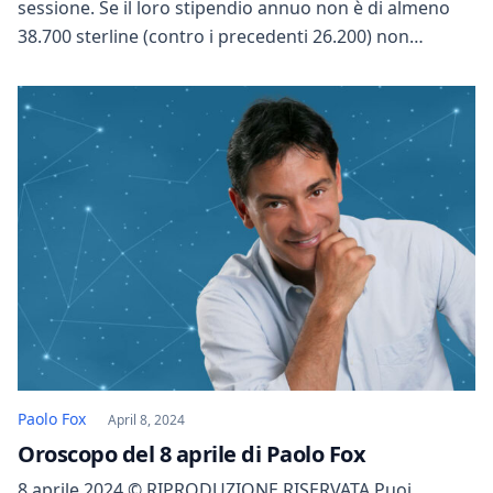
sessione. Se il loro stipendio annuo non è di almeno
38.700 sterline (contro i precedenti 26.200) non
possono più essere sponsorizzati da nessuna azienda
ed è quindi impossibile ottenere il visto per motivi di
lavoro. In totale si parla di circa 30 mila persone.
Paolo Fox
April 8, 2024
Oroscopo del 8 aprile di Paolo Fox
8 aprile 2024 © RIPRODUZIONE RISERVATA Puoi