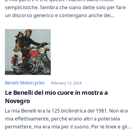
semplicistiche. Sembra che siano dette solo per fare
un discorso generico e contengano anche dei
pregiudizi. In altre parole, parafrasando un utente
anonimo su internet, “dovete capire che non è sempre
invidia… a volte si tratta semplicemente di
incomprensione”. Dopo di ciò, si potrebbe chiedere il
[…]
Benelli Motorcycles
February 13, 2024
Le Benelli del mio cuore in mostra a
Novegro
La mia Benelli era la 125 bicilindrica del 1981. Non era
mia effettivamente, perché erano altri a potersela
permettere, ma era mia per il suono. Per le linee e gli
stilemi, non era molto differente dalle altre modelli,