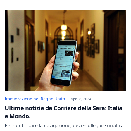
tre paesi: la vendita di armi da parte di Mosca, il
controllo delle materie prime da parte di Pechino e
l’uso della religione e degli aiuti ai musulmani da parte
di […]
Immigrazione nel Regno Unito
April 8, 2024
Ultime notizie da Corriere della Sera: Italia
e Mondo.
Per continuare la navigazione, devi scollegare un’altra