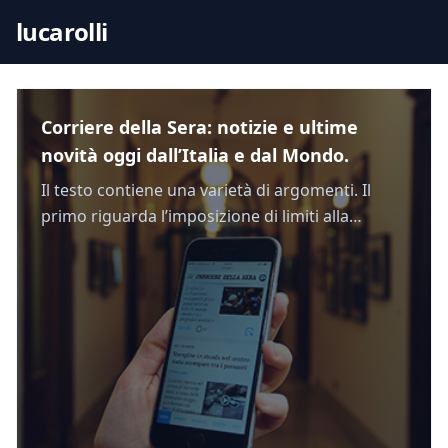
S
lucarolli
k
i
p
t
Corriere della Sera: notizie e ultime
o
novità oggi dall’Italia e dal Mondo.
c
Il testo contiene una varietà di argomenti. Il
o
primo riguarda l’imposizione di limiti alla
n
navigazione online. Il secondo argomento si
t
concentra sulle strategie di tre paesi: la vendita
e
di armi da parte di Mosca, il controllo delle
n
materie prime da parte di Pechino e l’uso della
t
religione e degli aiuti ai musulmani da parte di
[…]