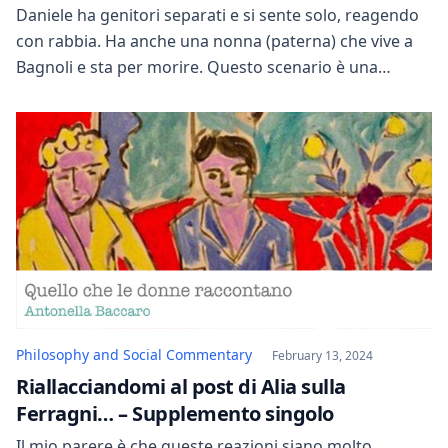
Daniele ha genitori separati e si sente solo, reagendo
con rabbia. Ha anche una nonna (paterna) che vive a
Bagnoli e sta per morire. Questo scenario è una
miscela di perdigiorno, pippatori, schizzati millenaristi,
emarginati e prostitute-schiave. Una didascalia
afferma: “Le parole litigano con i pensieri”. Daniele si
trova senza soldi e accetta un incarico […]
Philosophy and Social Commentary
February 13, 2024
Riallacciandomi al post di Alia sulla
Ferragni… – Supplemento singolo
Il mio parere è che queste reazioni siano molto