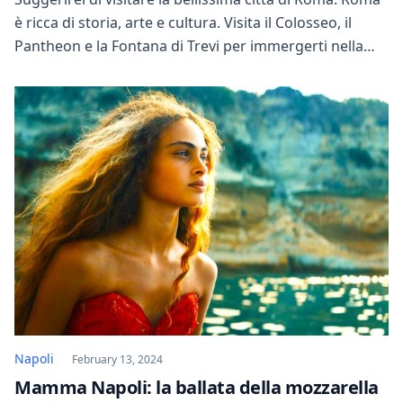
è ricca di storia, arte e cultura. Visita il Colosseo, il
Pantheon e la Fontana di Trevi per immergerti nella
ricca storia di questa antica città. Assapora la cucina
italiana autentica in uno dei tanti ristoranti locali e
goditi un gelato artigianale mentre fai una
passeggiata […]
Napoli
February 13, 2024
Mamma Napoli: la ballata della mozzarella