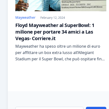
Mayweather
February 12, 2024
Floyd Mayweather al SuperBowl: 1
milione per portare 34 amici a Las
Vegas- Corriere.it
Mayweather ha speso oltre un milione di euro
per affittare un box extra lusso all’Allegiant
Stadium per il Super Bowl, che può ospitare fino
a 35 persone. Ha dichiarato pubblicamente di
non dover mai elemosinare nulla e di poter fare
ciò che vuole con i posti e le suite che possiede.
Ha inoltre pubblicato le […]