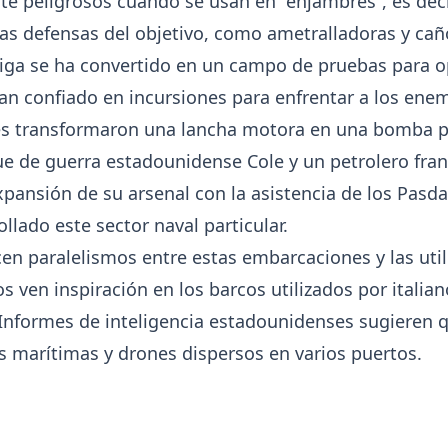
e peligrosos cuando se usan en “enjambres”, es dec
las defensas del objetivo, como ametralladoras y cañ
ábiga se ha convertido en un campo de pruebas para o
 han confiado en incursiones para enfrentar a los ene
tes transformaron una lancha motora en una bomba p
e de guerra estadounidense Cole y un petrolero franc
xpansión de su arsenal con la asistencia de los Pasd
lado este sector naval particular.
en paralelismos entre estas embarcaciones y las util
s ven inspiración en los barcos utilizados por italia
nformes de inteligencia estadounidenses sugieren q
 marítimas y drones dispersos en varios puertos.