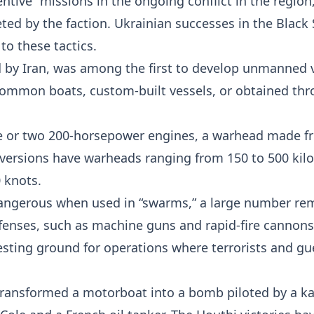
entive” missions in the ongoing conflict in the regi
eted by the faction. Ukrainian successes in the Black
to these tactics.
by Iran, was among the first to develop unmanned v
ommon boats, custom-built vessels, or obtained thr
 or two 200-horsepower engines, a warhead made fro
t versions have warheads ranging from 150 to 500 ki
 knots.
ngerous when used in “swarms,” a large number rem
enses, such as machine guns and rapid-fire cannons. 
ting ground for operations where terrorists and guer
s transformed a motorboat into a bomb piloted by a k