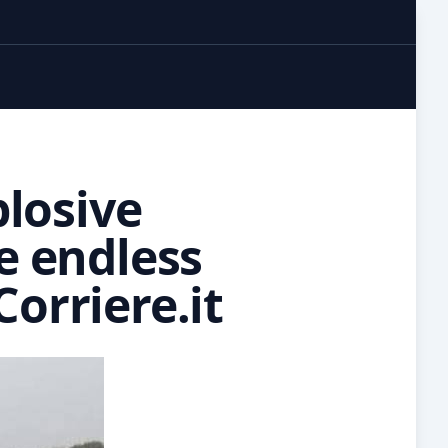
losive
he endless
orriere.it