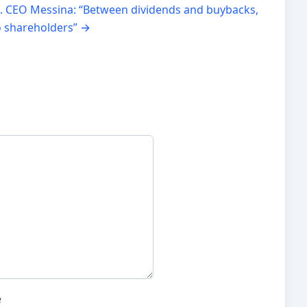
023. CEO Messina: “Between dividends and buybacks,
to shareholders”
→
e