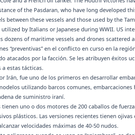
le and a French oil tanker. The Houthi victories hav
istance of the Pasdaran, who have long developed this
ls between these vessels and those used by the Tamil
 utilized by Italians or Japanese during WWII. US int
as dozens of maritime vessels and drones scattered a
nes “preventivas” en el conflicto en curso en la reg
do atacados por la facción. Se les atribuyen éxitos 
 a estas tácticas.
r Irán, fue uno de los primeros en desarrollar embar
 modelos utilizando barcos comunes, embarcaciones
adena de suministro iraní.
 tienen uno o dos motores de 200 caballos de fuerza
ivos plásticos. Las versiones recientes tienen ojiva
alcanzar velocidades máximas de 40-50 nudos.