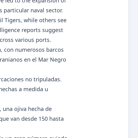
e led to the expansion of
 particular naval sector.
 Tigers, while others see
elligence reports suggest
cross various ports.
ión, con numerosos barcos
ucranianos en el Mar Negro
caciones no tripuladas.
 hechas a medida u
, una ojiva hecha de
s que van desde 150 hasta