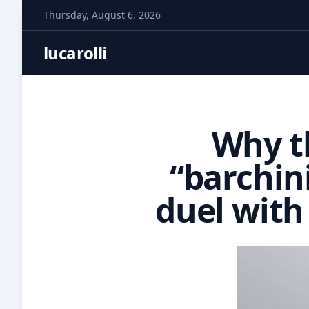
S
Thursday, August 6, 2026
k
i
lucarolli
p
t
o
c
Why t
o
n
“barchini
t
e
duel with
n
t