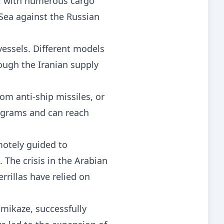
on, with numerous cargo
 Sea against the Russian
essels. Different models
ough the Iranian supply
m anti-ship missiles, or
lograms and can reach
otely guided to
The crisis in the Arabian
rillas have relied on
amikaze, successfully