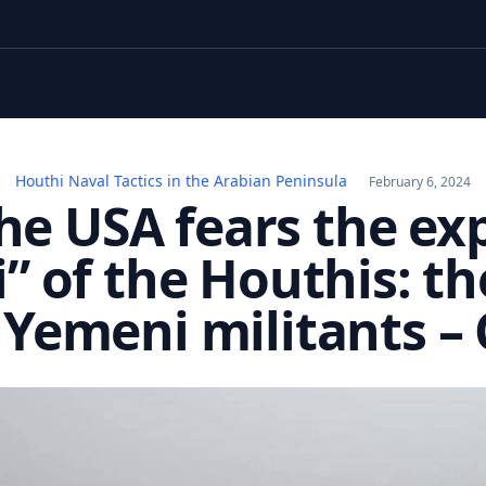
Houthi Naval Tactics in the Arabian Peninsula
February 6, 2024
he USA fears the exp
” of the Houthis: t
 Yemeni militants – C