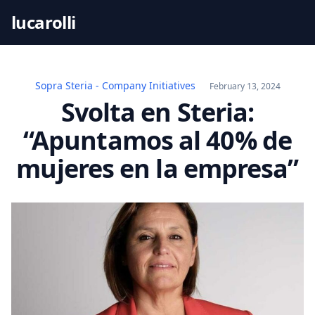
S
lucarolli
k
i
p
t
Sopra Steria - Company Initiatives
February 13, 2024
o
Svolta en Steria:
c
“Apuntamos al 40% de
o
n
mujeres en la empresa”
t
e
n
t